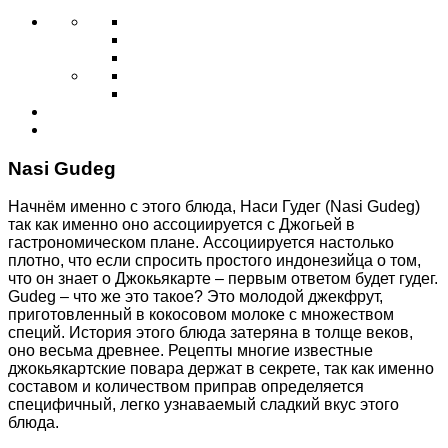
Nasi Gudeg
Начнём именно с этого блюда, Наси Гудег (Nasi Gudeg)
так как именно оно ассоциируется с Джогьей в
гастрономическом плане. Ассоциируется настолько
плотно, что если спросить простого индонезийца о том,
что он знает о Джокьякарте – первым ответом будет гудег.
Gudeg – что же это такое? Это молодой джекфрут,
приготовленный в кокосовом молоке с множеством
специй. История этого блюда затеряна в толще веков,
оно весьма древнее. Рецепты многие известные
джокьякартские повара держат в секрете, так как именно
составом и количеством приправ определяется
специфичный, легко узнаваемый сладкий вкус этого
блюда.