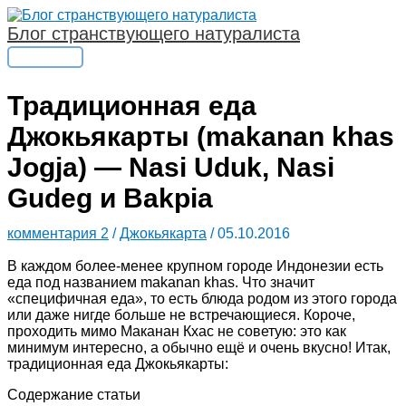
Перейти
к
Блог странствующего натуралиста
содержимому
Главное
меню
Традиционная еда
Джокьякарты (makanan khas
Jogja) — Nasi Uduk, Nasi
Gudeg и Bakpia
комментария 2
/
Джокьякарта
/
05.10.2016
В каждом более-менее крупном городе Индонезии есть
еда под названием makanan khas. Что значит
«специфичная еда», то есть блюда родом из этого города
или даже нигде больше не встречающиеся. Короче,
проходить мимо Маканан Кхас не советую: это как
минимум интересно, а обычно ещё и очень вкусно! Итак,
традиционная еда Джокьякарты:
Содержание статьи