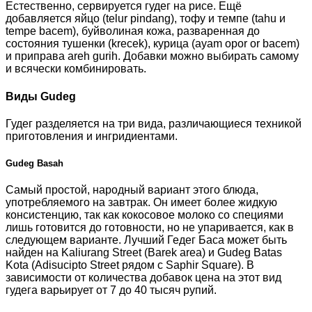
Естественно, сервируется гудег на рисе. Ещё
добавляется яйцо (telur pindang), тофу и темпе (tahu и
tempe bacem), буйволиная кожа, разваренная до
состояния тушенки (krecek), курица (ayam opor or bacem)
и приправа areh gurih. Добавки можно выбирать самому
и всячески комбинировать.
Виды Gudeg
Гудег разделяется на три вида, различающиеся техникой
приготовления и ингридиентами.
Gudeg Basah
Самый простой, народный вариант этого блюда,
употребляемого на завтрак. Он имеет более жидкую
консистенцию, так как кокосовое молоко со специями
лишь готовится до готовности, но не упаривается, как в
следующем варианте. Лучший Гедег Баса может быть
найден на Kaliurang Street (Barek area) и Gudeg Batas
Kota (Adisucipto Street рядом с Saphir Square). В
зависимости от количества добавок цена на этот вид
гудега варьирует от 7 до 40 тысяч рупий.