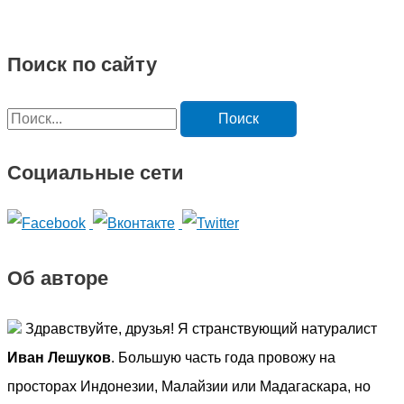
Поиск по сайту
П
о
Социальные сети
и
с
к
:
Об авторе
Здравствуйте, друзья! Я странствующий натуралист
Иван Лешуков
. Большую часть года провожу на
просторах Индонезии, Малайзии или Мадагаскара, но