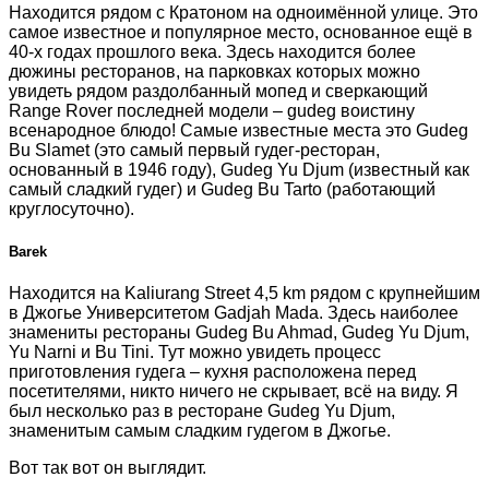
Находится рядом с Кратоном на одноимённой улице. Это
самое известное и популярное место, основанное ещё в
40-х годах прошлого века. Здесь находится более
дюжины ресторанов, на парковках которых можно
увидеть рядом раздолбанный мопед и сверкающий
Range Rover последней модели – gudeg воистину
всенародное блюдо! Самые известные места это Gudeg
Bu Slamet (это самый первый гудег-ресторан,
основанный в 1946 году), Gudeg Yu Djum (известный как
самый сладкий гудег) и Gudeg Bu Tarto (работающий
круглосуточно).
Barek
Находится на Kaliurang Street 4,5 km рядом с крупнейшим
в Джогье Университетом Gadjah Mada. Здесь наиболее
знамениты рестораны Gudeg Bu Ahmad, Gudeg Yu Djum,
Yu Narni и Bu Tini. Тут можно увидеть процесс
приготовления гудега – кухня расположена перед
посетителями, никто ничего не скрывает, всё на виду. Я
был несколько раз в ресторане Gudeg Yu Djum,
знаменитым самым сладким гудегом в Джогье.
Вот так вот он выглядит.