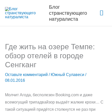
Перейти
Блог
Гла
к
странствующего
содержимому
натуралиста
ме
Где жить на озере Темпе:
обзор отелей в городе
Сенгканг
Оставьте комментарий
/
Южный Сулавеси
/
08.01.2016
Молчит Агода, бесполезен Booking.com и даже
всемогущий трипадвайзор выдаёт жалкие крохи… С
такой ситуацией придётся столкнутся не раз при