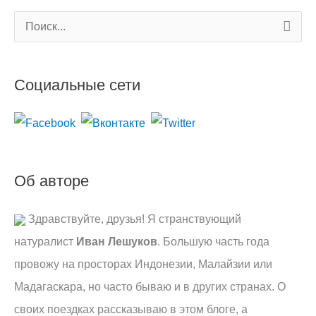
П
о
и
Социальные сети
с
к
:
Об авторе
Здравствуйте, друзья! Я странствующий
натуралист
Иван Лешуков
. Большую часть года
провожу на просторах Индонезии, Малайзии или
Мадагаскара, но часто бываю и в других странах. О
своих поездках рассказываю в этом блоге, а