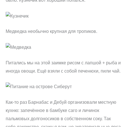
было. Кузнечик вот хороший попался.
Медведка необычно крупная для тропиков.
Питались мы на этой заимке рисом с лапшой + рыба и
иногда овощи. Ещё взяли с собой печенюхи, пили чай.
Как-то раз Барнабас и Дебуй организовали местную
кухню: запечённое в бамбуке саго и личинок
пальмовых долгоносиков в собственном соку. Так
себе лакомство, скажу я вам, но экваториальные леса