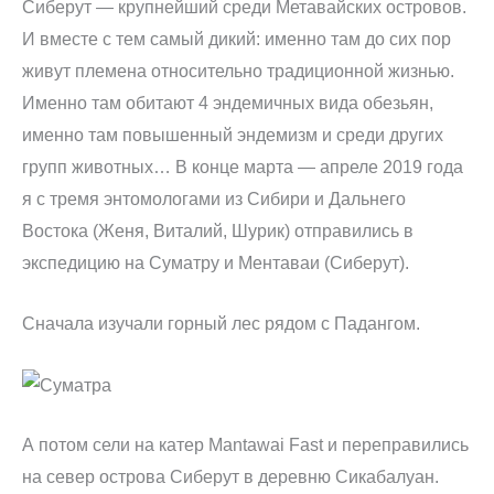
Сиберут — крупнейший среди Метавайских островов.
И вместе с тем самый дикий: именно там до сих пор
живут племена относительно традиционной жизнью.
Именно там обитают 4 эндемичных вида обезьян,
именно там повышенный эндемизм и среди других
групп животных… В конце марта — апреле 2019 года
я с тремя энтомологами из Сибири и Дальнего
Востока (Женя, Виталий, Шурик) отправились в
экспедицию на Суматру и Ментаваи (Сиберут).
Сначала изучали горный лес рядом с Падангом.
А потом сели на катер Mantawai Fast и переправились
на север острова Сиберут в деревню Сикабалуан.