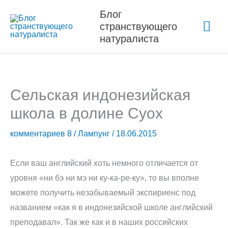
Перейти
Блог
Гла
к
странствующего
содержимому
натуралиста
ме
Сельская индонезийская
школа в долине Суох
комментариев 8
/
Лампунг
/
18.06.2015
Если ваш английский хоть немного отличается от
уровня «ни бэ ни мэ ни ку-ка-ре-ку», то вы вполне
можете получить незабываемый экспириенс под
названием «как я в индонезийской школе английский
преподавал». Так же как и в наших российских