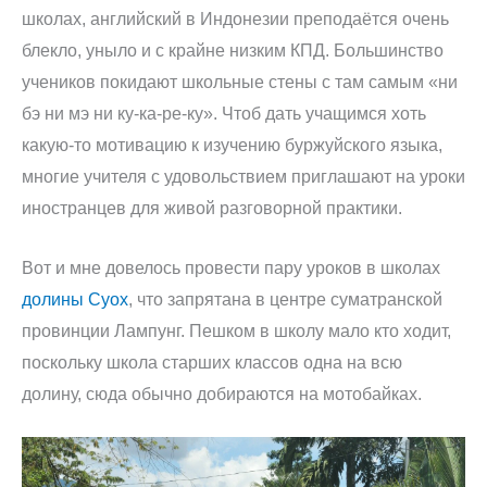
школах, английский в Индонезии преподаётся очень
блекло, уныло и с крайне низким КПД. Большинство
учеников покидают школьные стены с там самым «ни
бэ ни мэ ни ку-ка-ре-ку». Чтоб дать учащимся хоть
какую-то мотивацию к изучению буржуйского языка,
многие учителя с удовольствием приглашают на уроки
иностранцев для живой разговорной практики.
Вот и мне довелось провести пару уроков в школах
долины Суох
, что запрятана в центре суматранской
провинции Лампунг. Пешком в школу мало кто ходит,
поскольку школа старших классов одна на всю
долину, сюда обычно добираются на мотобайках.