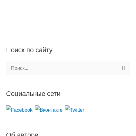
Поиск по сайту
П
о
и
Социальные сети
с
к
:
Об авторе