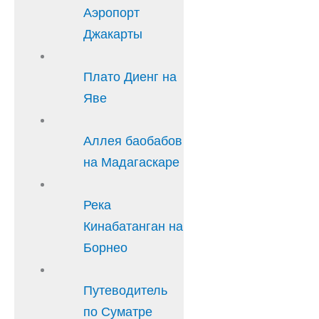
Аэропорт
Джакарты
Плато Диенг на
Яве
Аллея баобабов
на Мадагаскаре
Река
Кинабатанган на
Борнео
Путеводитель
по Суматре