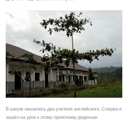
В школе оказалось два учителя английского. Сперва я
зашёл на урок к этому приятному дяденьке.