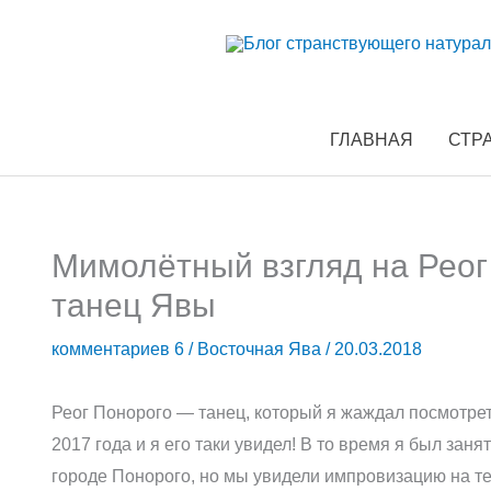
Перейти
к
содержимому
ГЛАВНАЯ
СТР
Мимолётный взгляд на Рео
танец Явы
комментариев 6
/
Восточная Ява
/
20.03.2018
Реог Понорого — танец, который я жаждал посмотреть
2017 года и я его таки увидел! В то время я был зан
городе Понорого, но мы увидели импровизацию на те