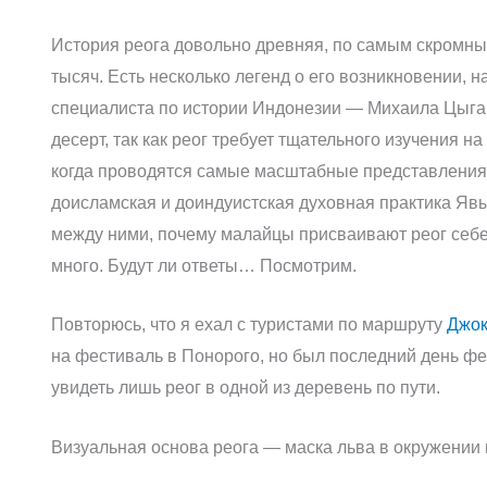
История реога довольно древняя, по самым скромны
тысяч. Есть несколько легенд о его возникновении, 
специалиста по истории Индонезии — Михаила Цыган
десерт, так как реог требует тщательного изучения 
когда проводятся самые масштабные представления.
доисламская и доиндуистская духовная практика Явы)
между ними, почему малайцы присваивают реог себе,
много. Будут ли ответы… Посмотрим.
Повторюсь, что я ехал с туристами по маршруту
Джок
на фестиваль в Понорого, но был последний день фе
увидеть лишь реог в одной из деревень по пути.
Визуальная основа реога — маска льва в окружении 