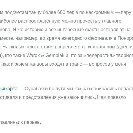
м подсчётам танцу более 600 лет, а по нескромным — пару
наиболее распространённую можно прочесть у главного
ова. Я же историю и все интересные факты оставляют на
на месте, например, во время ежегодного фестиваля в Понор
 Насколько плотно танец переплетён с кеджавеном (древн
, кто такие Warok & Gemblak и что за «педерастия» творил
 как и зачем танцоры входят в транс — вопросов у меня
ьякарта
— Сурабая и по пути мы как раз собирались попас
стиваля и представления уже закончились. Нам повезло
павлиньих перьев.