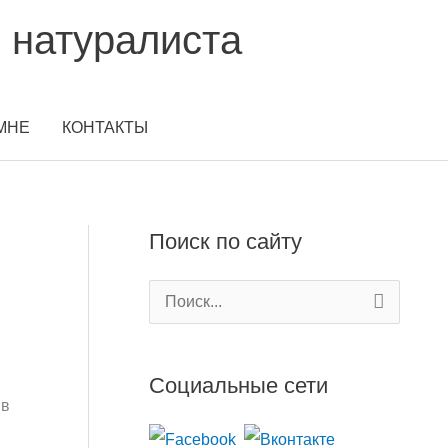
 натуралиста
МНЕ
КОНТАКТЫ
Поиск по сайту
П
о
и
Социальные сети
с
 в
к