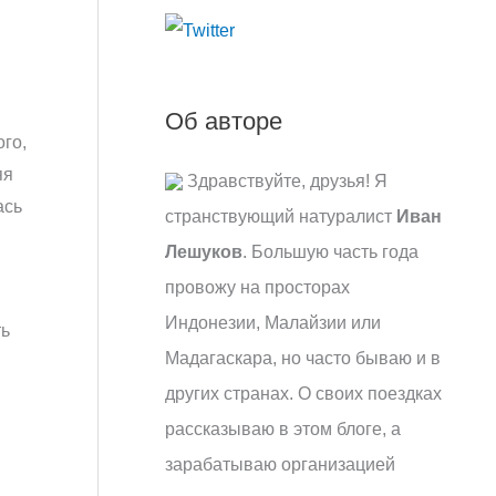
:
Об авторе
ого,
яя
Здравствуйте, друзья! Я
ась
странствующий натуралист
Иван
Лешуков
. Большую часть года
провожу на просторах
Индонезии, Малайзии или
ть
Мадагаскара, но часто бываю и в
других странах. О своих поездках
рассказываю в этом блоге, а
зарабатываю организацией