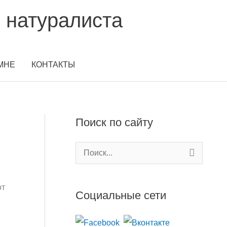
 натуралиста
МНЕ
КОНТАКТЫ
Поиск по сайту
П
о
и
от
Социальные сети
с
к