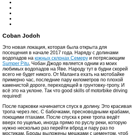
Coban Jodoh
Это новая локация, которая была открыта для
посещения в начале 2017 года. Наряду с долинами
водопадов на
южных склонах Семеру
и потрясающим
Sumper Pitu
, Чобан Джодо является одним из моих
любимых водопадов на Яве. Народу тут в будни скорей
всего не будет никого. От Маланга ехать на мотобайке
примерно час, последние пару километров по плохой
каменистой дороге, переходящей в грунтовку-тропу. И
всё это на уклоне. Так что good skills of motorbike driving
required!
После парковки начинается спуск в долину. Это красивая
тропа через лес. С бабочками, пресноводными крабами,
поющими птахами. После спуска к реке тропа ведёт
вверх по ущелью, иногда прямо по руслу реки, которую
нужно несколько раз перейти вброд и пару раз по
мостикам. Броды выложены мешками с цементом, чтоб