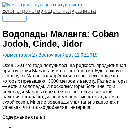
Перейти
к
Блог странствующего натуралиста
содержимому
Главное
меню
Водопады Маланга: Coban
Jodoh, Cinde, Jidor
комментария 2
/
Восточная Ява
/
11.02.2018
Осень 2017го года получилась на редкость продуктивная
при изучении Маланга и его окрестностей. Едь в любую
сторону от Маланга и упрёшься в горы, некоторые из
которых превышают 3000 метров в высоту. Раз есть горы
— есть и водопады. И поскольку горы большие, то и
водопады Маланга впечатляют: не только высотой
падения столба воды, но и мощностью потока даже в
сухой сезон. Многие водопады упрятаны в каньонах и
ущельях, что только добавляет интереса!
Содержание статьи