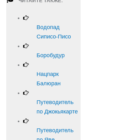
ЧИТАЙТЕ ТАКЖЕ:
Водопад
Сиписо-Писо
Боробудур
Нацпарк
Балюран
Путеводитель
по Джокьякарте
Путеводитель
по Яве