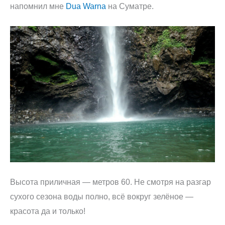
напомнил мне
Dua Warna
на Суматре.
Высота приличная — метров 60. Не смотря на разгар
сухого сезона воды полно, всё вокруг зелёное —
красота да и только!