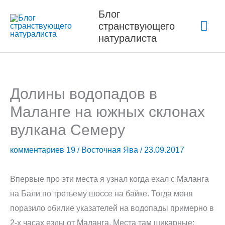
Перейти
Блог
Гла
к
странствующего
содержимому
натуралиста
ме
Долины водопадов в
Маланге на южных склонах
вулкана Семеру
комментариев 19
/
Восточная Ява
/
23.09.2017
Впервые про эти места я узнал когда ехал с Маланга
на Бали по третьему шоссе на байке. Тогда меня
поразило обилие указателей на водопады примерно в
2-х часах езды от Маланга. Места там шикарные: