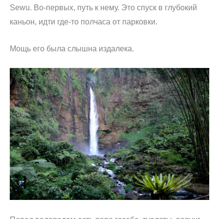
Sewu. Во-первых, путь к нему. Это спуск в глубокий
каньон, идти где-то полчаса от парковки.
Мощь его была слышна издалека.