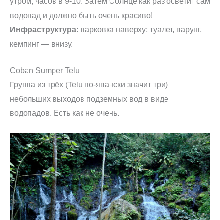
утром, часов в 9-10. Затем Солнце как раз осветит сам
водопад и должно быть очень красиво!
Инфраструктура:
парковка наверху; туалет, варунг,
кемпинг — внизу.
Coban Sumper Telu
Группа из трёх (Telu по-явански значит три)
небольших выходов подземных вод в виде
водопадов. Есть как не очень.