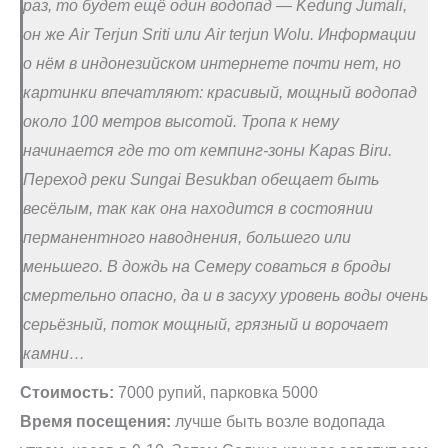
раз, то будет ещё один водопад — Kedung Jumali,
он же Air Terjun Sriti или Air terjun Wolu. Информации
о нём в индонезийском интернете почти нет, но
картинки впечатляют: красивый, мощный водопад
около 100 метров высотой. Тропа к нему
начинается где то от кемпинг-зоны Kapas Biru.
Переход реки Sungai Besukban обещает быть
весёлым, так как она находится в состоянии
перманентного наводнения, большего или
меньшего. В дождь на Семеру соваться в броды
смертельно опасно, да и в засуху уровень воды очень
серьёзный, поток мощный, грязный и ворочает
камни…
Стоимость:
7000 рупий, парковка 5000
Время посещения:
лучше быть возле водопада