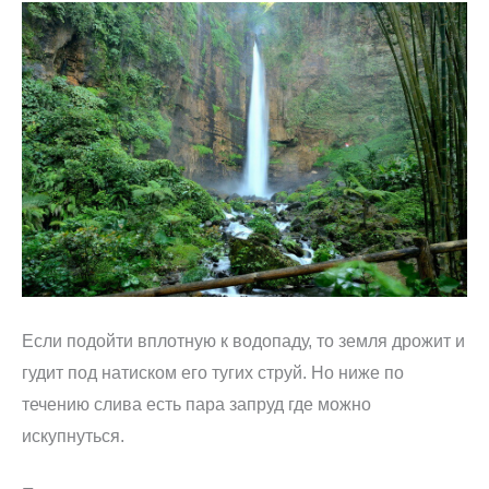
Если подойти вплотную к водопаду, то земля дрожит и
гудит под натиском его тугих струй. Но ниже по
течению слива есть пара запруд где можно
искупнуться.