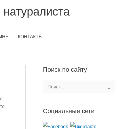
 натуралиста
МНЕ
КОНТАКТЫ
Поиск по сайту
П
о
е
и
то
Социальные сети
с
к