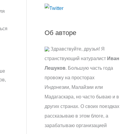
:
ля
ться
Об авторе
Здравствуйте, друзья! Я
странствующий натуралист
Иван
Лешуков
. Большую часть года
ьше
провожу на просторах
ов,
Индонезии, Малайзии или
Мадагаскара, но часто бываю и в
других странах. О своих поездках
рассказываю в этом блоге, а
зарабатываю организацией