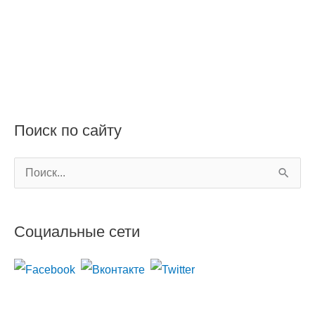
Поиск по сайту
П
о
и
Социальные сети
с
к
: