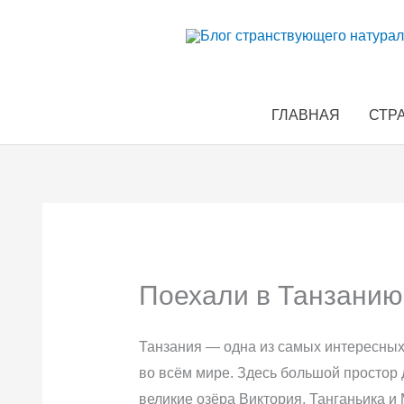
Перейти
к
содержимому
ГЛАВНАЯ
СТР
Поехали в Танзанию
Танзания — одна из самых интересных 
во всём мире. Здесь большой простор 
великие озёра Виктория, Танганьика 