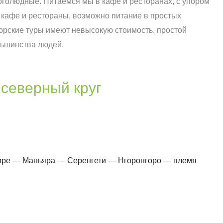
оголюдные. Питаемся мы в кафе и ресторанах, с упором
т кафе и рестораны, возможно питание в простых
торские туры имеют невысокую стоимость, простой
льшинства людей.
 северный круг
ре — Маньяра — Серенгети — Нгоронгоро — племя