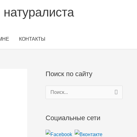
 натуралиста
МНЕ
КОНТАКТЫ
Поиск по сайту
П
о
и
Социальные сети
с
к