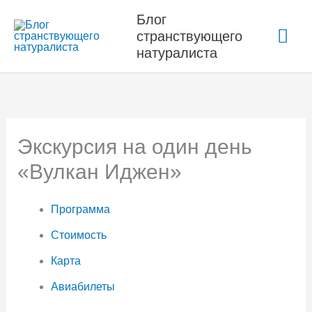
Перейти
Блог
Гла
к
странствующего
содержимому
натуралиста
ме
Экскурсия на один день
«Вулкан Иджен»
Программа
Стоимость
Карта
Авиабилеты