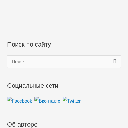
Поиск по сайту
П
о
и
Социальные сети
с
к
:
Об авторе