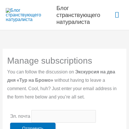
Перейти
Блог
Гла
к
странствующего
содержимому
натуралиста
ме
Manage subscriptions
You can follow the discussion on
Экскурсия на два
дня «Тур на Бромо»
without having to leave a
comment. Cool, huh? Just enter your email address in
the form here below and you’re all set.
Эл. почта