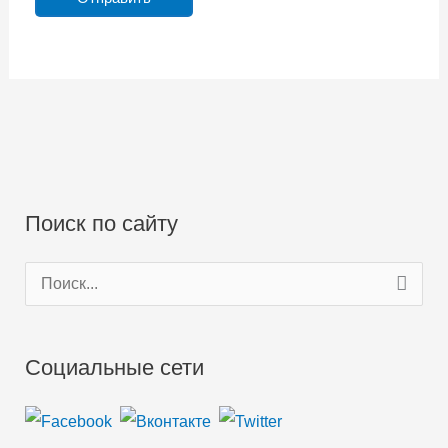
Поиск по сайту
П
о
и
Социальные сети
с
к
: