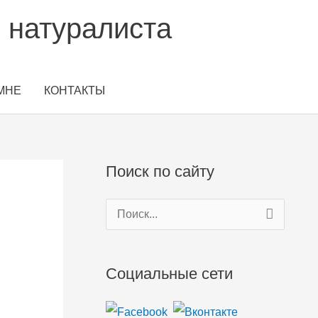
 натуралиста
МНЕ
КОНТАКТЫ
Поиск по сайту
П
о
и
Социальные сети
с
к