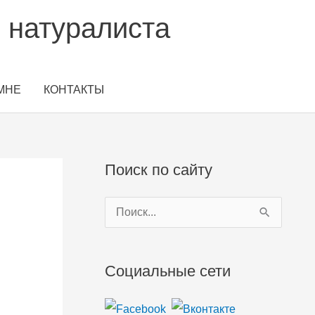
 натуралиста
МНЕ
КОНТАКТЫ
Поиск по сайту
П
о
и
Социальные сети
с
к