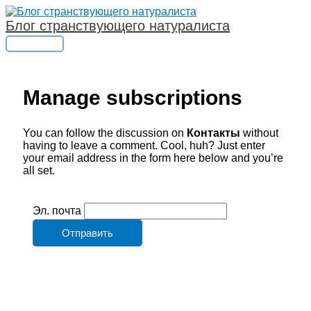
Перейти
к
Блог странствующего натуралиста
содержимому
Главное
меню
Manage subscriptions
You can follow the discussion on
Контакты
without
having to leave a comment. Cool, huh? Just enter
your email address in the form here below and you’re
all set.
Эл. почта